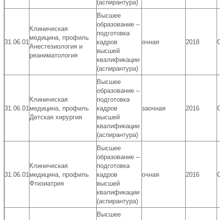
(аспирантура)
Высшее
образование –
Клиническая
подготовка
медицина, профиль
31.06.01
кадров
очная
2018
Анестезиология и
высшей
реаниматология
квалификации
(аспирантура)
Высшее
образование –
Клиническая
подготовка
31.06.01
медицина, профиль
кадров
заочная
2016
Детская хирургия
высшей
квалификации
(аспирантура)
Высшее
образование –
Клиническая
подготовка
31.06.01
медицина, профиль
кадров
очная
2016
Фтизиатрия
высшей
квалификации
(аспирантура)
Высшее