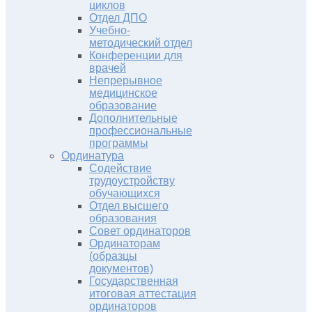
циклов
Отдел ДПО
Учебно-
методический отдел
Конференции для
врачей
Непрерывное
медицинское
образование
Дополнительные
профессиональные
программы
Ординатура
Содействие
трудоустройству
обучающихся
Отдел высшего
образования
Совет ординаторов
Ординаторам
(образцы
документов)
Государственная
итоговая аттестация
ординаторов