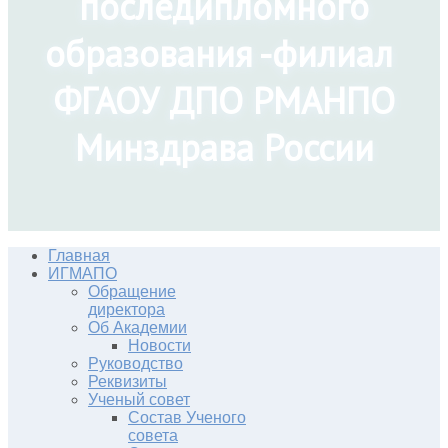
последипломного
образования -филиал
ФГАОУ ДПО РМАНПО
Минздрава России
Главная
ИГМАПО
Обращение
директора
Об Академии
Новости
Руководство
Реквизиты
Ученый совет
Состав Ученого
совета