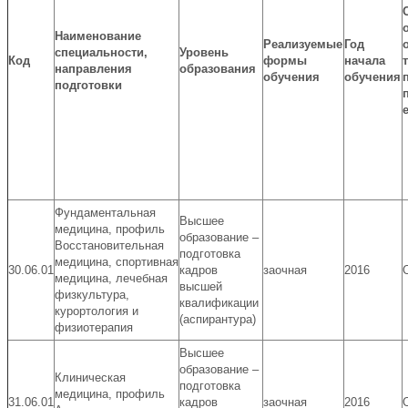
Наименование
Реализуемые
Год
специальности,
Уровень
Код
формы
начала
направления
образования
обучения
обучения
подготовки
Фундаментальная
Высшее
медицина, профиль
образование –
Восстановительная
подготовка
медицина, спортивная
30.06.01
кадров
заочная
2016
медицина, лечебная
высшей
физкультура,
квалификации
курортология и
(аспирантура)
физиотерапия
Высшее
образование –
Клиническая
подготовка
медицина, профиль
31.06.01
кадров
заочная
2016