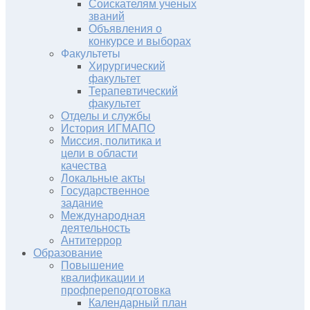
Соискателям ученых
званий
Объявления о
конкурсе и выборах
Факультеты
Хирургический
факультет
Терапевтический
факультет
Отделы и службы
История ИГМАПО
Миссия, политика и
цели в области
качества
Локальные акты
Государственное
задание
Международная
деятельность
Антитеррор
Образование
Повышение
квалификации и
профпереподготовка
Календарный план