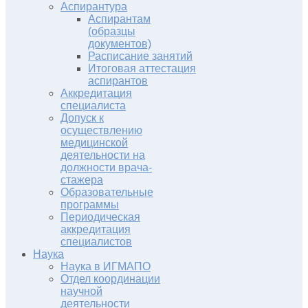
Аспирантура
Аспирантам
(образцы
документов)
Расписание занятий
Итоговая аттестация
аспирантов
Аккредитация
специалиста
Допуск к
осуществлению
медицинской
деятельности на
должности врача-
стажера
Образовательные
программы
Периодическая
аккредитация
специалистов
Наука
Наука в ИГМАПО
Отдел координации
научной
деятельности