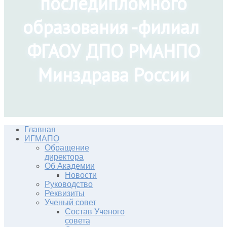
последипломного
образования -филиал
ФГАОУ ДПО РМАНПО
Минздрава России
Главная
ИГМАПО
Обращение
директора
Об Академии
Новости
Руководство
Реквизиты
Ученый совет
Состав Ученого
совета