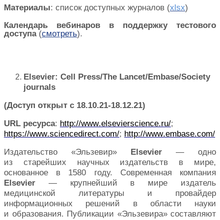
Материалы
: список доступных журналов (
xlsx
)
Календарь вебинаров в поддержку тестового
доступа
(
смотреть
).
Elsevier: Cell Press/The Lancet/Embase/Society
journals
(Доступ открыт с 18.10.21-18.12.21)
URL
ресурса
:
http
://
www
.
elsevierscience
.
ru
/
;
https
://
www
.
sciencedirect
.
com
/
;
http
://
www
.
embase
.
com
/
Издательство «Эльзевир»
Elsevier
— одно
из старейших научных издательств в мире,
основанное в 1580 году. Современная компания
Elsevier
— крупнейший в мире издатель
медицинской литературы и провайдер
информационных решений в области науки
и образования. Публикации «Эльзевира» составляют