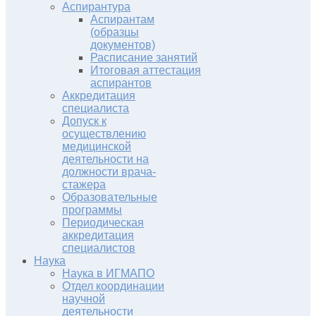
Аспирантура
Аспирантам
(образцы
документов)
Расписание занятий
Итоговая аттестация
аспирантов
Аккредитация
специалиста
Допуск к
осуществлению
медицинской
деятельности на
должности врача-
стажера
Образовательные
программы
Периодическая
аккредитация
специалистов
Наука
Наука в ИГМАПО
Отдел координации
научной
деятельности