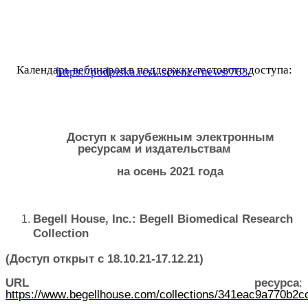
Календарь вебинаров в поддержку тестового доступа:
https://podpiska.rcsi. science/news/763/
Доступ к зарубежным электронным
ресурсам и издательствам
на осень 2021 года
Begell House, Inc.: Begell Biomedical Research
Collection
(Доступ открыт с 18.10.21-17.12.21)
URL
ресурса
:
https
://
www
.
begellhouse
.
com
/
collections
/341
eac
9
a
770
b
2
c