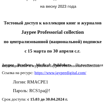
на весну 2023 года
Тестовый доступ к коллекции книг и журналов
Jaypee
Professorial
collection
по централизованной (национальной) подписке
с 15 марта по 30 апреля с.г.
Jaypee Brothers Medical Publishers
.
Полнотекстовая
коллекция
книг
и
журналов
Jaypee Professorial collection
Ссылка на ресурс:
https://www.jaypeedigital.com/
Логин: RMACPE1
Пароль: RCS1pa@!
Срок доступа:
c 15.03 до 30.04.2024 г.