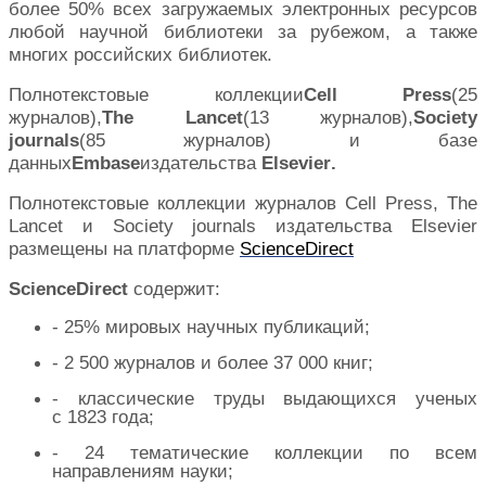
более 50% всех загружаемых электронных ресурсов
любой научной библиотеки за рубежом, а также
многих российских библиотек.
Полнотекстовые коллекции
Cell
Press
(25
журналов),
The
Lancet
(13 журналов),
Society
journals
(85 журналов) и базе
данных
Embase
издательства
Elsevier
.
Полнотекстовые коллекции журналов Cell Press, The
Lancet и Society journals издательства Elsevier
размещены на платформе
ScienceDirect
ScienceDirect
содержит:
- 25% мировых научных публикаций;
- 2 500 журналов и более 37 000 книг;
- классические труды выдающихся ученых
с 1823 года;
- 24 тематические коллекции по всем
направлениям науки;