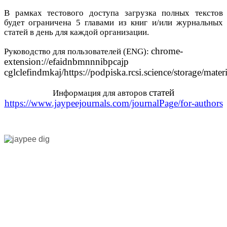
В рамках тестового доступа загрузка полных текстов
будет ограничена 5 главами из книг и/или журнальных
статей в день для каждой организации.
chrome
-
Руководство для пользователей (ENG):
extension
://
efaidnbmnnnibpcajp
cglclefindmkaj
/
https
://
podpiska
.
rcsi
.
science
/
storage
/
materi
статей
Информация для авторов
https://www.jaypeejournals.com/journalPage/for-authors