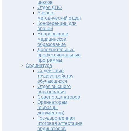
циклов
Отдел ДПО
Учебно-
методический отдел
Конференции для
врачей
Непрерывное
медицинское
образование
Дополнительные
профессиональные
программы
Ординатура
Содействие
трудоустройству
обучающихся
Отдел высшего
образования
Совет ординаторов
Ординаторам
(образцы
документов)
Государственная
итоговая аттестация
ординаторов