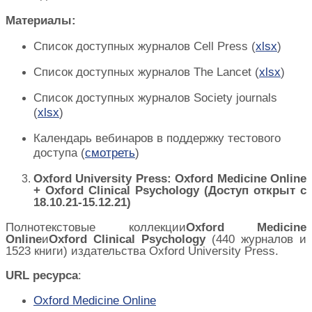
Материалы:
Список доступных журналов Cell Press
(
xlsx
)
Список доступных журналов The Lancet
(
xlsx
)
Список доступных журналов Society journals
(
xlsx
)
Календарь вебинаров в поддержку тестового
доступа
(
смотреть
)
Oxford University Press: Oxford Medicine Online
+ Oxford Clinical Psychology
(Доступ открыт
с
18.10.21-15.12.21)
Полнотекстовые
коллекции
Oxford Medicine
Online
и
Oxford Clinical Psychology
(440
журналов
и
1523
книги
)
издательства
Oxford University Press.
URL
ресурса
:
Oxford Medicine Online