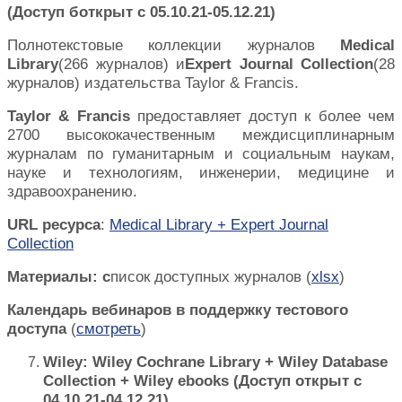
(Доступ боткрыт с 05.10.21-05.12.21)
Полнотекстовые коллекции журналов
Medical
Library
(266 журналов) и
Expert
Journal
Collection
(28
журналов) издательства
Taylor
&
Francis
.
Taylor
&
Francis
предоставляет доступ к более чем
2700 высококачественным междисциплинарным
журналам по гуманитарным и социальным наукам,
науке и технологиям, инженерии, медицине и
здравоохранению.
URL
ресурса
:
Medical Library + Expert Journal
Collection
Материалы: с
писок доступных журналов (
xlsx
)
Календарь вебинаров в поддержку тестового
доступа
(
смотреть
)
Wiley: Wiley Cochrane Library + Wiley Database
Collection + Wiley ebooks (
Доступ
открыт
с
04.10.21-04.12.21)