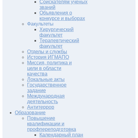
Соискателям ученых
званий
Объявления о
конкурсе и выборах
Факультеты
Хирургический
факультет
Терапевтический
факультет
Отделы и службы
История ИГМАПО
Миссия, политика и
цели в области
качества
Локальные акты
Государственное
задание
Международная
деятельность
Антитеррор
Образование
Повышение
квалификации и
профпереподготовка
Календарный план