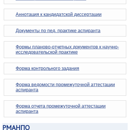
Аннотация к кандидатской диссертации
Документы по пед. практике аспиранта
Формы планово-отчетных документов к научно-
исследовательской практике
Форма контрольного задания
Форма ведомости промежуточной аттестации
аспиранта
Форма отчета промежуточной аттестации
аспиранта
РМАНПО