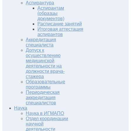
Аспирантура
Аспирантам
(образцы
документов)
Расписание занятий
Итоговая аттестация
аспирантов
Аккредитация
специалиста
Допуск к
осуществлению
медицинской
деятельности на
должности врача-
стажера
Образовательные
программы
Периодическая
аккредитация
специалистов
Наука
Наука в ИГМАПО
Отдел координации
научной
деятельности