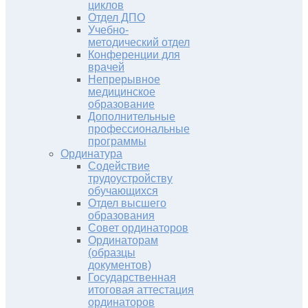
циклов
Отдел ДПО
Учебно-
методический отдел
Конференции для
врачей
Непрерывное
медицинское
образование
Дополнительные
профессиональные
программы
Ординатура
Содействие
трудоустройству
обучающихся
Отдел высшего
образования
Совет ординаторов
Ординаторам
(образцы
документов)
Государственная
итоговая аттестация
ординаторов