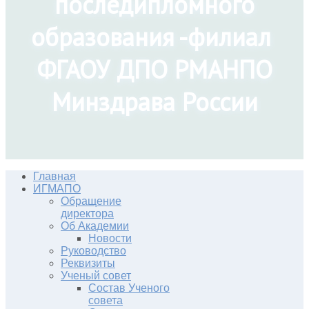
последипломного
образования -филиал
ФГАОУ ДПО РМАНПО
Минздрава России
Главная
ИГМАПО
Обращение
директора
Об Академии
Новости
Руководство
Реквизиты
Ученый совет
Состав Ученого
совета