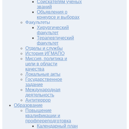
Соискателям ученых
званий
Объявления о
конкурсе и выборах
Факультеты
Хирургический
факультет
Терапевтический
факультет
Отделы и службы
История ИГМАПО
Миссия, политика и
цели в области
качества
Локальные акты
Государственное
задание
Международная
деятельность
Антитеррор
Образование
Повышение
квалификации и
профпереподготовка
Календарный план