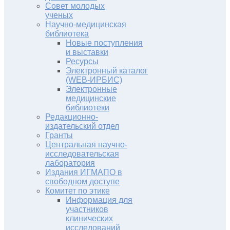
Совет молодых
ученых
Научно-медицинская
библиотека
Новые поступления
и выставки
Ресурсы
Электронный каталог
(WEB-ИРБИС)
Электронные
медицинские
библиотеки
Редакционно-
издательский отдел
Гранты
Центральная научно-
исследовательская
лаборатория
Издания ИГМАПО в
свободном доступе
Комитет по этике
Информация для
участников
клинических
исследований