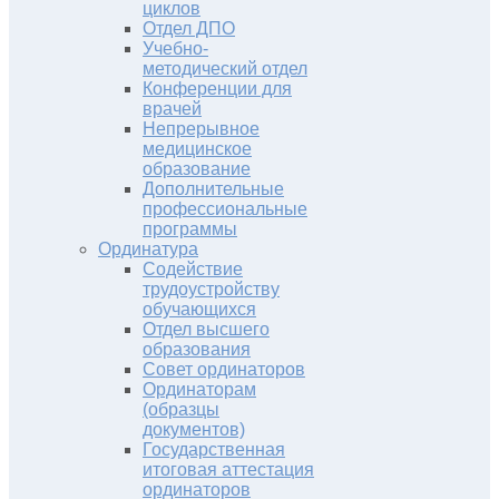
циклов
Отдел ДПО
Учебно-
методический отдел
Конференции для
врачей
Непрерывное
медицинское
образование
Дополнительные
профессиональные
программы
Ординатура
Содействие
трудоустройству
обучающихся
Отдел высшего
образования
Совет ординаторов
Ординаторам
(образцы
документов)
Государственная
итоговая аттестация
ординаторов