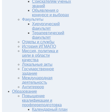
Соискателям ученых
званий
Объявления о
конкурсе и выборах
Факультеты
Хирургический
факультет
Терапевтический
факультет
Отделы и службы
История ИГМАПО
Миссия, политика и
цели в области
качества
Локальные акты
Государственное
задание
Международная
деятельность
Антитеррор
Образование
Повышение
квалификации и
профпереподготовка
Календарный план