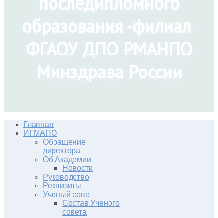
последипломного
образования -филиал
ФГАОУ ДПО РМАНПО
Минздрава России
Главная
ИГМАПО
Обращение
директора
Об Академии
Новости
Руководство
Реквизиты
Ученый совет
Состав Ученого
совета