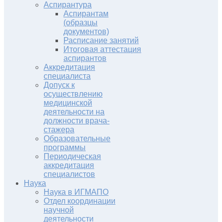
Аспирантура
Аспирантам
(образцы
документов)
Расписание занятий
Итоговая аттестация
аспирантов
Аккредитация
специалиста
Допуск к
осуществлению
медицинской
деятельности на
должности врача-
стажера
Образовательные
программы
Периодическая
аккредитация
специалистов
Наука
Наука в ИГМАПО
Отдел координации
научной
деятельности