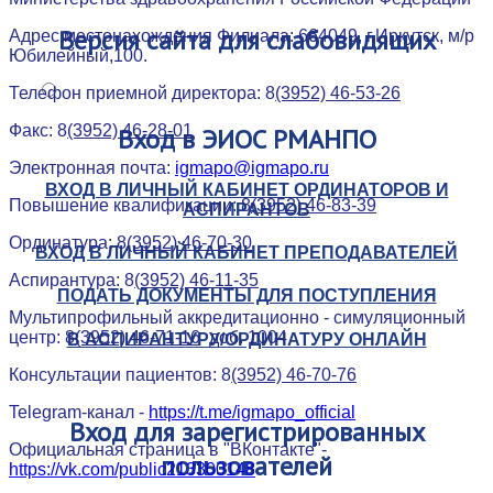
Версия
сайта для слабовидящих
Адрес местонахождения Филиала: 664049, г.Иркутск, м/р
Юбилейный,100.
Версия официального сайта для слабовидящих
Телефон приемной директора: 8
(3952) 46-53-26
Факс: 8
(3952) 46-28-01
Вход
в ЭИОС РМАНПО
Электронная почта:
igmapo@igmapo.ru
ВХОД В ЛИЧНЫЙ КАБИНЕТ ОРДИНАТОРОВ И
Повышение квалификации: 8
(3952) 46-83-39
АСПИРАНТОВ
Ординатура: 8
(3952) 46-70-30
ВХОД В ЛИЧНЫЙ КАБИНЕТ ПРЕПОДАВАТЕЛЕЙ
Аспирантура: 8
(3952) 46-11-35
ПОДАТЬ ДОКУМЕНТЫ ДЛЯ ПОСТУПЛЕНИЯ
Мультипрофильный аккредитационно - симуляционный
центр: 8
(3952) 46-71-16
доб. 1004
В АСПИРАНТУРУ/ОРДИНАТУРУ ОНЛАЙН
Консультации пациентов: 8
(3952) 46-70-76
Telegram-канал -
https://t.me/igmapo_official
Вход
для зарегистрированных
Официальная страница в "ВКонтакте"-
пользователей
https://vk.com/public213300148