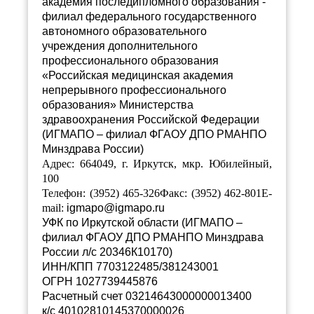
академия последипломного образования -
филиал федерального государственного
автономного образовательного
учреждения дополнительного
профессионального образования
«Российская медицинская академия
непрерывного профессионального
образования» Министерства
здравоохранения Российской Федерации
(
ИГМАПО – филиал ФГАОУ ДПО РМАНПО
Минздрава России
)
Адрес: 664049, г. Иркутск, мкр. Юбилейный,
100
Телефон: (3952) 465-326
Факс: (3952) 462-801
E
-
mail
:
igmapo@igmapo.ru
УФК по Иркутской области (ИГМАПО –
филиал ФГАОУ ДПО РМАНПО Минздрава
России л/с 20346К10170)
ИНН/КПП 7703122485/381243001
ОГРН 1027739445876
Расчетный счет
03214643000000013400
к/с 40102810145370000026