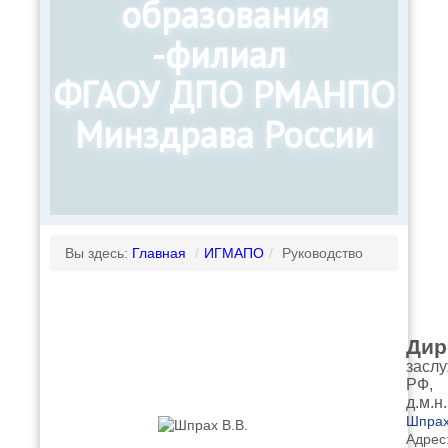
образования
-филиал
ФГАОУ ДПО РМАНПО
Минздрава России
Вы здесь:
Главная
/
ИГМАПО
/
Руководство
Дир
заслу
РФ,
д.м.н
Шпрах
Адрес: