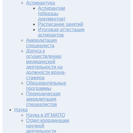
Аспирантура
Аспирантам
(образцы
документов)
Расписание занятий
Итоговая аттестация
аспирантов
Аккредитация
специалиста
Допуск к
осуществлению
медицинской
деятельности на
должности врача-
стажера
Образовательные
программы
Периодическая
аккредитация
специалистов
Наука
Наука в ИГМАПО
Отдел координации
научной
деятельности