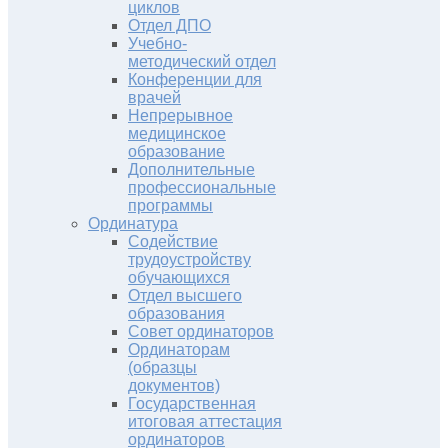
циклов
Отдел ДПО
Учебно-
методический отдел
Конференции для
врачей
Непрерывное
медицинское
образование
Дополнительные
профессиональные
программы
Ординатура
Содействие
трудоустройству
обучающихся
Отдел высшего
образования
Совет ординаторов
Ординаторам
(образцы
документов)
Государственная
итоговая аттестация
ординаторов