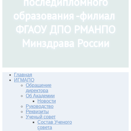
последипломного
образования -филиал
ФГАОУ ДПО РМАНПО
Минздрава России
Главная
ИГМАПО
Обращение
директора
Об Академии
Новости
Руководство
Реквизиты
Ученый совет
Состав Ученого
совета