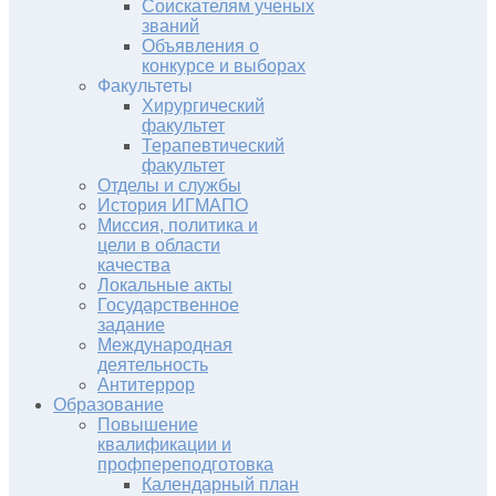
Соискателям ученых
званий
Объявления о
конкурсе и выборах
Факультеты
Хирургический
факультет
Терапевтический
факультет
Отделы и службы
История ИГМАПО
Миссия, политика и
цели в области
качества
Локальные акты
Государственное
задание
Международная
деятельность
Антитеррор
Образование
Повышение
квалификации и
профпереподготовка
Календарный план