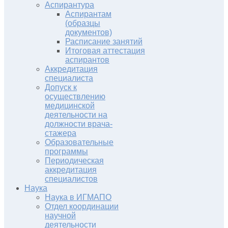
Аспирантура
Аспирантам
(образцы
документов)
Расписание занятий
Итоговая аттестация
аспирантов
Аккредитация
специалиста
Допуск к
осуществлению
медицинской
деятельности на
должности врача-
стажера
Образовательные
программы
Периодическая
аккредитация
специалистов
Наука
Наука в ИГМАПО
Отдел координации
научной
деятельности