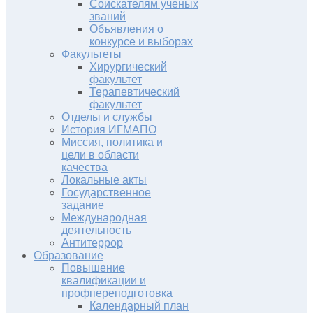
Соискателям ученых
званий
Объявления о
конкурсе и выборах
Факультеты
Хирургический
факультет
Терапевтический
факультет
Отделы и службы
История ИГМАПО
Миссия, политика и
цели в области
качества
Локальные акты
Государственное
задание
Международная
деятельность
Антитеррор
Образование
Повышение
квалификации и
профпереподготовка
Календарный план