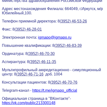
Министерства здравоохранения Российской Федерации
Адрес местонахождения Филиала: 664049, г.Иркутск, м/р
Юбилейный,100.
Телефон приемной директора: 8
(3952) 46-53-26
Факс: 8
(3952) 46-28-01
Электронная почта:
igmapo@igmapo.ru
Повышение квалификации: 8
(3952) 46-83-39
Ординатура: 8
(3952) 46-70-30
Аспирантура: 8
(3952) 46-11-35
Мультипрофильный аккредитационно - симуляционный
центр: 8
(3952) 46-71-16
доб. 1004
Консультации пациентов: 8
(3952) 46-70-76
Telegram-канал -
https://t.me/igmapo_official
Официальная страница в "ВКонтакте"-
https://vk.com/public213300148