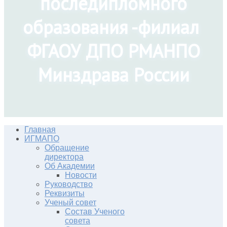
последипломного
образования -филиал
ФГАОУ ДПО РМАНПО
Минздрава России
Главная
ИГМАПО
Обращение
директора
Об Академии
Новости
Руководство
Реквизиты
Ученый совет
Состав Ученого
совета