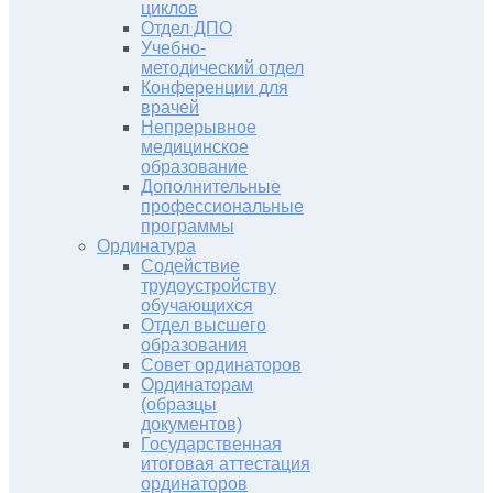
циклов
Отдел ДПО
Учебно-
методический отдел
Конференции для
врачей
Непрерывное
медицинское
образование
Дополнительные
профессиональные
программы
Ординатура
Содействие
трудоустройству
обучающихся
Отдел высшего
образования
Совет ординаторов
Ординаторам
(образцы
документов)
Государственная
итоговая аттестация
ординаторов