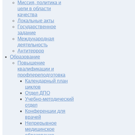
Миссия, политика и
цели в области
качества
Локальные акты
Государственное
задание
Международная
деятельность
Антитеррор
Образование
Повышение
квалификации и
профпереподготовка
Календарный план
циклов
Отдел ДПО
Учебно-методический
отдел
Конференции для
врачей
Непрерывное
медицинское