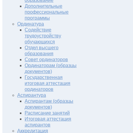
образование
Дополнительные
профессиональные
программы
Ординатура
Содействие
трудоустройству
обучающихся
Отдел высшего
образования
Совет ординаторов
Ординаторам (образцы
документов)
Государственная
итоговая аттестация
ординаторов
Аспирантура
Аспирантам (образцы
документов)
Расписание занятий
Итоговая аттестация
аспирантов
Аккредитация