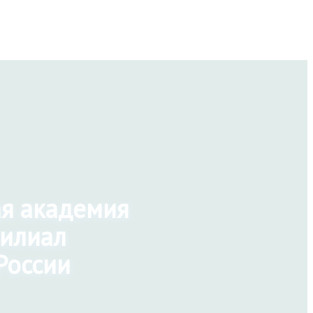
ая академия
филиал
России