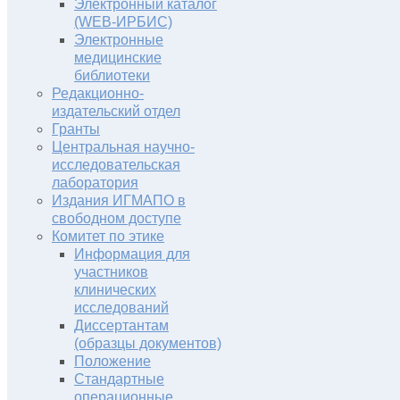
Электронный каталог
(WEB-ИРБИС)
Электронные
медицинские
библиотеки
Редакционно-
издательский отдел
Гранты
Центральная научно-
исследовательская
лаборатория
Издания ИГМАПО в
свободном доступе
Комитет по этике
Информация для
участников
клинических
исследований
Диссертантам
(образцы документов)
Положение
Стандартные
операционные