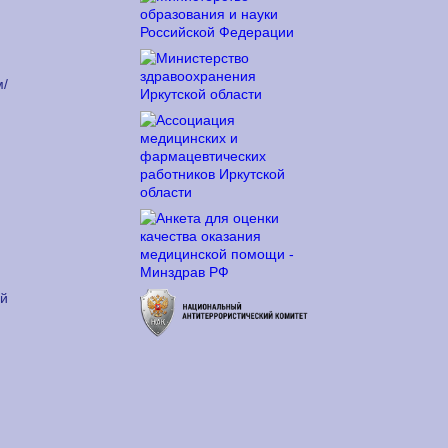
м/
ый