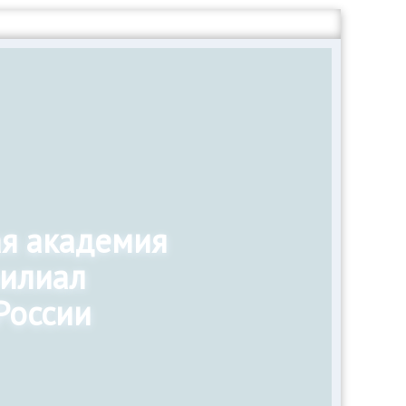
ая академия
филиал
России