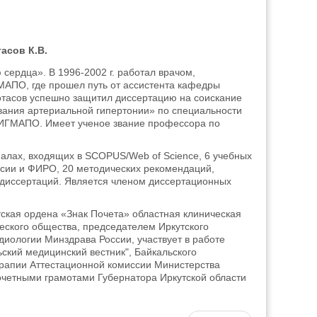
ердца». В 1996-2002 г. работал врачом,
ИГМАПО, где прошел путь от ассистента кафедры
Протасов успешно защитил диссертацию на соискание
ования артериальной гипертонии» по специальности
ки ИГМАПО. Имеет ученое звание профессора по
рналах, входящих в SCOPUS/Web of Science, 6 учебных
сии и ФИРО, 20 методических рекомендаций,
х диссертаций. Является членом диссертационных
тская ордена «Знак Почета» областная клиническая
еского общества, председателем Иркутского
иологии Минздрава России, участвует в работе
ский медицинский вестник", Байкальского
терапии Аттестационной комиссии Министерства
очетными грамотами Губернатора Иркутской области