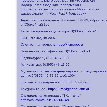
профессионального образования «Российская
медицинская академия непрерывного
профессионального образования» Министерства
здравоохранения Российской Федерации
Адрес местонахождения Филиала: 664049, г.Иркутск, 
р Юбилейный,100.
Телефон приемной директора: 8
(3952) 46-53-26
Факс: 8
(3952) 46-28-01
Электронная почта:
igmapo@igmapo.ru
Повышение квалификации: 8
(3952) 46-83-39
Ординатура: 8
(3952) 46-70-30
Аспирантура: 8
(3952) 46-11-35
Мультипрофильный аккредитационно - симуляционн
центр: 8
(3952) 46-71-16
доб. 1004
Консультации пациентов: 8
(3952) 46-70-76
Telegram-канал -
https://t.me/igmapo_official
Официальная страница в "ВКонтакте"-
https://vk.com/public213300148
Официальная страница в "Одноклассники" -