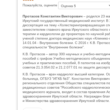
Пожалуйста, оцените
Протасов Константин Викторович
– родился 23 мар
Иркутский государственный медицинский институт. В
диссертация на тему «Холестеринпревращающая спо
заместителем главного врача Иркутского областного 
терапии и кардиологии до проректора по научной раб
ученой степени доктора медицинских наук «Клинико-
14.01.04 - Внутренние болезни. С 2016 г. К.В. Про
специальности "Внутренние болезни".
К.В. Протасов – автор 300 научных и учебно-методич
пособий с грифом Учебно-методического объединен
учебных и практических пособий, 8 патентов на изо
советов 21.3.054.02 и 21.2.077.01 по защите диссерт
К.В. Протасов – врач кардиолог высшей категории. 
больница, ОГБУЗ "ИГКБ №3". Константин Викторович
регионального отделения Общества специалистов по
редакционных советов "Российского кардиологическо
медицинского журнала, входит в состав правления А
здравоохранения Иркутской области. Награжден бла
и Министерства здравоохранения Иркутской области.