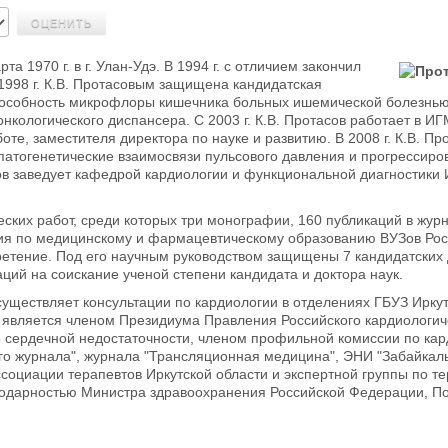
та 1970 г. в г. Улан-Удэ. В 1994 г. с отличием закончил
 1998 г. К.В. Протасовым защищена кандидатская
собность микрофлоры кишечника больных ишемической болезнью с
онкологического диспансера. С 2003 г. К.В. Протасов работает в 
оте, заместителя директора по науке и развитию. В 2008 г. К.В. 
патогенетические взаимосвязи пульсового давления и прогрессир
тасов заведует кафедрой кардиологии и функциональной диагности
еских работ, среди которых три монографии, 160 публикаций в жу
ия по медицинскому и фармацевтическому образованию ВУЗов Рос
бретение. Под его научным руководством защищены 7 кандидатски
аций на соискание ученой степени кандидата и доктора наук.
Осуществляет консультации по кардиологии в отделениях ГБУЗ Ирку
 является членом Президиума Правления Российского кардиологич
 сердечной недостаточности, членом профильной комиссии по кард
го журнала", журнала "Трансляционная медицина", ЭНИ "Забайкаль
ссоциации терапевтов Иркутской области и экспертной группы по 
годарностью Министра здравоохранения Российской Федерации, П