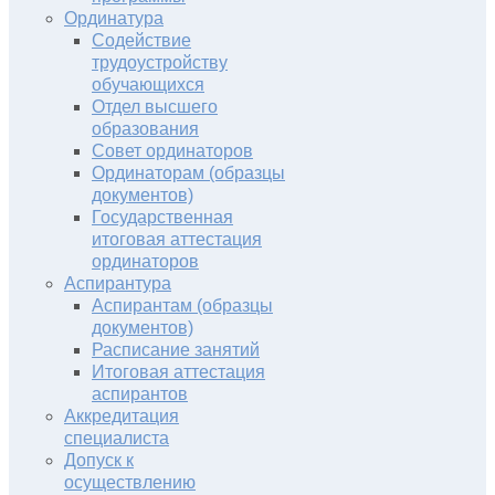
Ординатура
Содействие
трудоустройству
обучающихся
Отдел высшего
образования
Совет ординаторов
Ординаторам (образцы
документов)
Государственная
итоговая аттестация
ординаторов
Аспирантура
Аспирантам (образцы
документов)
Расписание занятий
Итоговая аттестация
аспирантов
Аккредитация
специалиста
Допуск к
осуществлению