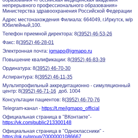
непрерывного профессионального образования»
Министерства здравоохранения Российской Федерации
Адрес местонахождения Филиала: 664049, г.Иркутск, м/р
Юбилейный,100.
Телефон приемной директора: 8
(3952) 46-53-26
Факс: 8
(3952) 46-28-01
Электронная почта:
igmapo@igmapo.ru
Повышение квалификации: 8
(3952) 46-83-39
Ординатура: 8
(3952) 46-70-30
Аспирантура: 8
(3952) 46-11-35
Мультипрофильный аккредитационно - симуляционный
центр: 8
(3952) 46-71-16
доб. 1004
Консультации пациентов: 8
(3952) 46-70-76
Telegram-канал -
https://t.me/igmapo_official
Официальная страница в "ВКонтакте"-
https://vk.com/public213300148
Официальная страница в "Одноклассники" -
https://ok.ru/group/70000001086667