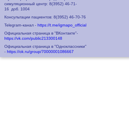
симуляционный центр: 8
(3952) 46-71-
16
доб. 1004
Консультации пациентов: 8
(3952) 46-70-76
Telegram-канал -
https://t.me/igmapo_official
Официальная страница в "ВКонтакте"-
https://vk.com/public213300148
Официальная страница в "Одноклассники"
-
https://ok.ru/group/70000001086667