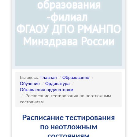
образования
-филиал
ФГАОУ ДПО РМАНПО
Минздрава России
Вы здесь:
Главная
/
Образование
/
Обучение
/
Ординатура
/
Объявления ординаторам
/
Расписание тестирования по неотложным
состояниям
Расписание тестирования
по неотложным
состояниям