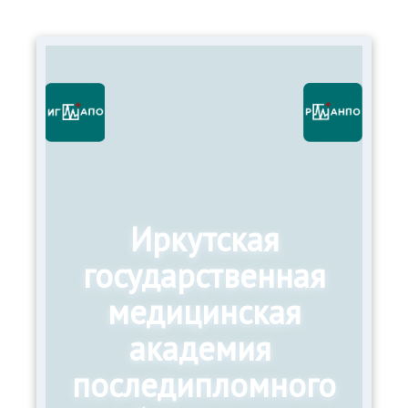
Иркутская
государственная
медицинская
академия
последипломного