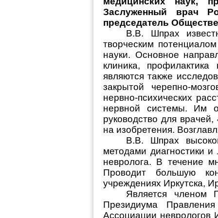
медицинских наук, п
Заслуженный врач Ро
председатель Обществе
В.В. Шпрах извес
творческим потенциалом
науки. Основное направ
клиника, профилактика
являются также исследов
закрытой черепно-мозго
нервно-психических расс
нервной системы. Им о
руководство для врачей,
на изобретения. Возглав
В.В.
Шпрах
высок
методами диагностики и
невролога. В течение
м
Проводит большую кон
учреждениях Иркутска, Ир
Является членом П
Президиума Правления
Ассоциации неврологов И