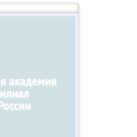
ая академия
филиал
России