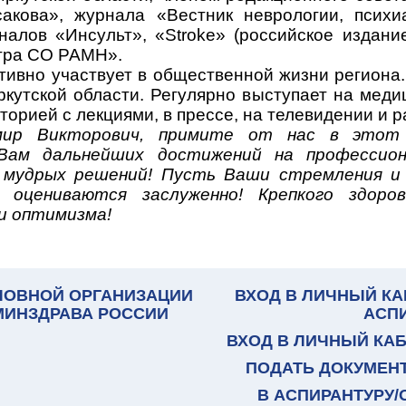
сакова», журнала «Вестник неврологии, психи
налов «Инсульт», «
Stroke
» (российское издани
нтра СО РАМН».
ктивно участвует в общественной жизни региона
утской области. Регулярно выступает на медиц
орией с лекциями, в прессе, на телевидении и р
мир Викторович, примите от нас в этот 
Вам дальнейших достижений на профессион
 мудрых решений! Пусть Ваши стремления и
 оцениваются заслуженно!
Крепкого здоров
и оптимизма!
ЛОВНОЙ ОРГАНИЗАЦИИ
ВХОД В ЛИЧНЫЙ КА
 МИНЗДРАВА РОССИИ
АСП
ВХОД В ЛИЧНЫЙ КА
ПОДАТЬ ДОКУМЕН
В АСПИРАНТУРУ/