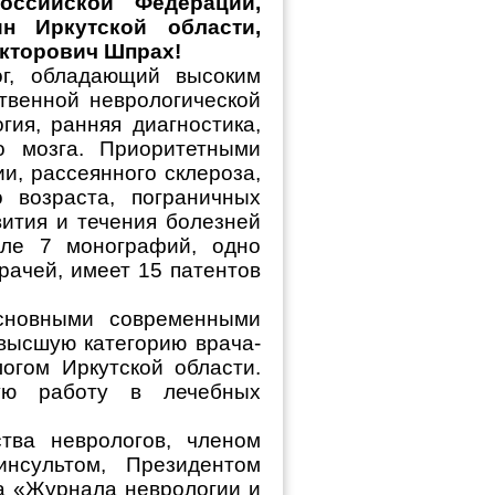
оссийской Федерации,
н Иркутской области,
кторович Шпрах!
ог, обладающий высоким
твенной неврологической
ия, ранняя диагностика,
о мозга. Приоритетными
и, рассеянного склероза,
о возраста, пограничных
вития и течения болезней
сле 7 монографий, одно
рачей, имеет 15 патентов
основными современными
высшую категорию врача-
огом Иркутской области.
кую работу в лечебных
тва неврологов, членом
нсультом, Президентом
та «Журнала неврологии и