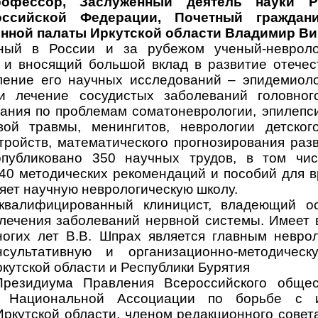
рофессор, Заслуженный деятель науки Р
ссийской Федерации, Почетный граждани
нной палаты Иркутской области Владимир Ви
тный в России и за рубежом ученый-неврол
 и вносящий большой вклад в развитие отечес
ление его научных исследований – эпидемиолог
 и лечение сосудистых заболеваний головног
ания по проблемам соматоневрологии, эпилепси
вой травмы, менингитов, неврологии детског
тройств, математического прогнозирования раз
публиковано 350 научных трудов, в том чи
 40 методических рекомендаций и пособий для в
ляет научную неврологическую школу.
оквалифицированный клиницист, владеющий 
 лечения заболеваний нервной системы. Имеет 
ногих лет
В.В.
Шпрах является главным неврол
сультативную и организационно-методичес­
кутской области и Республики Бурятия
резидиума Правления Всероссийского общес
 Национальной Ассоциации по борьбе с и
ркутской области, членом редакционного сове