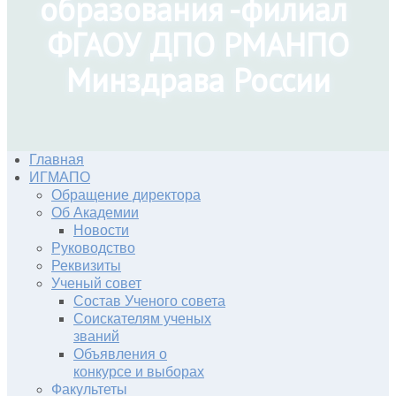
образования -филиал
ФГАОУ ДПО РМАНПО
Минздрава России
Главная
ИГМАПО
Обращение директора
Об Академии
Новости
Руководство
Реквизиты
Ученый совет
Состав Ученого совета
Соискателям ученых
званий
Объявления о
конкурсе и выборах
Факультеты