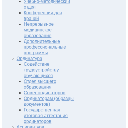
Учебно-методический
отдел
Конференции для
врачей
Непрерывное
медицинское
образование
Дополнительные
профессиональные
программы
Ординатура
Содействие
трудоустройству
обучающихся
Отдел высшего
образования
Совет ординаторов
Ординаторам (образцы
документов)
Государственная
итоговая аттестация
ординаторов
Аспирантура