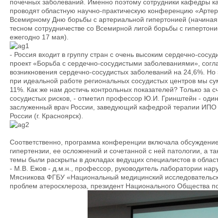
почечных заболеваний. Именно поэтому сотрудники кафедры к
проводят областную научно-практическую конференцию «Артер
Всемирному Дню борьбы с артериальной гипертонией (начиная 
тесном сотрудничестве со Всемирной лигой борьбы с гипертон
ежегодно 17 мая).
- Россия входит в группу стран с очень высоким сердечно-сос
проект «Борьба с сердечно-сосудистыми заболеваниями», согл
возникновения сердечно-сосудистых заболеваний на 24,6%. Но 
при идеальной работе региональных сосудистых центров мы сум
11%. Как же нам достичь контрольных показателей? Только за 
сосудистых рисков, - отметил профессор Ю.И. Гринштейн - оди
заслуженный врач России, заведующий кафедрой терапии ИПО
России (г. Красноярск).
Соответственно, программа конференции включала обсуждение 
гипертензии, ее осложнений и сочетанной с ней патологии, а 
темы были раскрыты в докладах ведущих специалистов в област
- М.В. Ежов - д.м.н., профессор, руководитель лаборатории на
Мясникова ФГБУ «Национальный медицинский исследовательски
проблем атеросклероза, президент Национального Общества по 