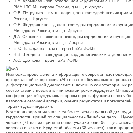
Н.А. Храмцова - зав. отделением кардиологии с ПРиИТ 
РМАНПО Минздрава России, д.м.н., г. Иркутск;
О.В. Петрунько – к.м.н., доцент, зав. кафедрой психиат
России, г. Иркутск.
О.В. Федоришина – доцент кафедры кардиологии и функ
Минздрава России, к.м.н, г. Иркутск;
Д.А. Синкевич - ассистент кафедры кардиологии и функ
Минздрава России, к.м.н., г. Иркутск.
Е.Ю. Багадаева – к.м.н., врач ГБУЗ ИОКБ
Н.В. Шкодина – заведующая кардиологическим отделением 
А.С. Цветкова – врач ГБУЗ ИОКБ
Ими была представлена информация о современных подходах к
артериальной гипертензии (АГ) в свете обсуждаемого проекта н
дифференциальной диагностике и лечению соматоформных расс
соответствии с новыми клиническими рекомендациями Минздра
конференции обсуждались вопросы оценки функции почек у бол
патологии легочной артерии, оценки результатов и показателе
терапии дислипидемии.
Вся эта информация является более, чем актуальной для аудит
кардиологов, врачей по специальности «Лечебное дело». Нужно
человек (71 из них приняли очное участие, еще 96 — участвова
человек) и жители Иркутской области (38 человек), так и предст
Новосибирска, Красноярска, Волгограда и других территорий ст