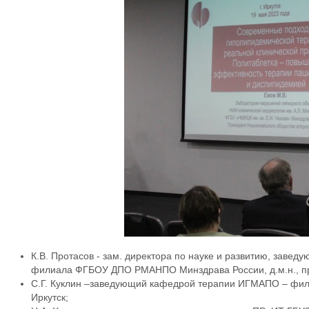
К.В. Протасов - зам. директора по науке и развитию, зав
филиала ФГБОУ ДПО РМАНПО Минздрава России, д.м.н., про
С.Г. Куклин –заведующий кафедрой терапии ИГМАПО – фил
Иркутск;