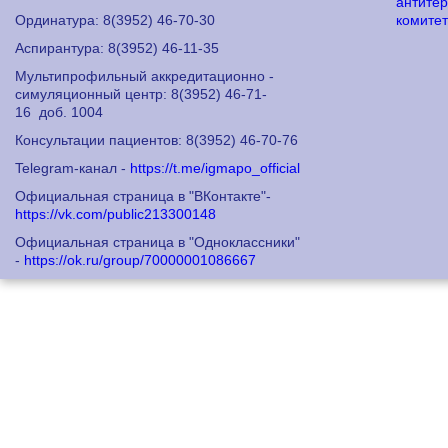
Ординатура: 8
(3952) 46-70-30
Аспирантура: 8
(3952) 46-11-35
Мультипрофильный аккредитационно -
симуляционный центр: 8
(3952) 46-71-
16
доб. 1004
Консультации пациентов: 8
(3952) 46-70-76
Telegram-канал -
https://t.me/igmapo_official
Официальная страница в "ВКонтакте"-
https://vk.com/public213300148
Официальная страница в "Одноклассники"
-
https://ok.ru/group/70000001086667