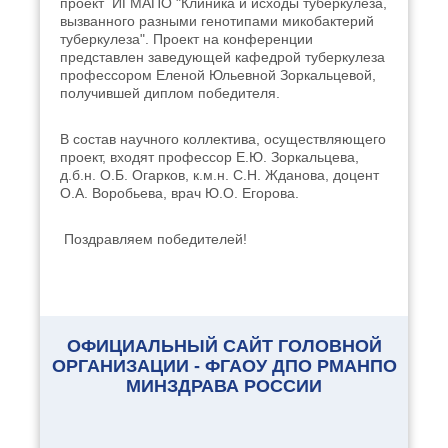
проект ИГМАПО "Клиника и исходы туберкулеза,
вызванного разными генотипами микобактерий
туберкулеза". Проект на конференции
представлен заведующей кафедрой туберкулеза
профессором Еленой Юльевной Зоркальцевой,
получившей диплом победителя.
В состав научного коллектива, осуществляющего
проект, входят профессор Е.Ю. Зоркальцева,
д.б.н. О.Б. Огарков, к.м.н. С.Н. Жданова, доцент
О.А. Воробьева, врач Ю.О. Егорова.
Поздравляем победителей!
ОФИЦИАЛЬНЫЙ САЙТ ГОЛОВНОЙ
ОРГАНИЗАЦИИ - ФГАОУ ДПО РМАНПО
МИНЗДРАВА РОССИИ