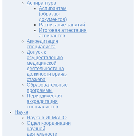
Аспирантура
Аспирантам
(образцы
документов)
Расписание занятий
Итоговая аттестация
аспирантов
Аккредитация
специалиста
Допуск к
осуществлению
медицинской
деятельности на
должности врача-
стажера
Образовательные
программы
Периодическая
аккредитация
специалистов
Наука
Наука в ИГМАПО
Отдел координации
научной
деятельности