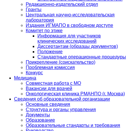
Редакционно-издательский отдел
Гранты
Центральная научно-исследовательская
лаборатория
Издания ИГМАПО в свободном доступе
Комитет по этике
Информация для участников
клинических исследований
Диссертантам (образцы документов)
Положение
Стандартные операционные процедуры
Прикрепление (соискательство)
Проблемная комиссия
Конкурс
Медицина
Совместная работа с МО
Вакансии для врачей
Онкологическая клиника РМАНПО (г. Москва)
Сведения об образовательной организации
Основные сведения
Структура и органы управления
Документы
Образование
Образовательные стандарты и требования
Руководство