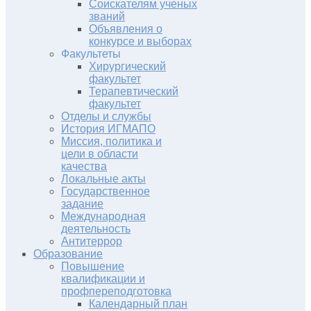
Соискателям ученых
званий
Объявления о
конкурсе и выборах
Факультеты
Хирургический
факультет
Терапевтический
факультет
Отделы и службы
История ИГМАПО
Миссия, политика и
цели в области
качества
Локальные акты
Государственное
задание
Международная
деятельность
Антитеррор
Образование
Повышение
квалификации и
профпереподготовка
Календарный план