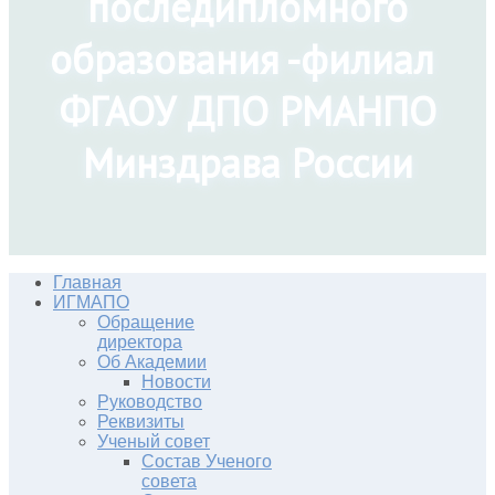
последипломного
образования -филиал
ФГАОУ ДПО РМАНПО
Минздрава России
Главная
ИГМАПО
Обращение
директора
Об Академии
Новости
Руководство
Реквизиты
Ученый совет
Состав Ученого
совета