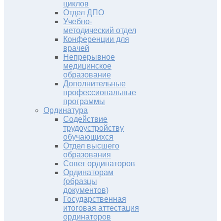
циклов
Отдел ДПО
Учебно-
методический отдел
Конференции для
врачей
Непрерывное
медицинское
образование
Дополнительные
профессиональные
программы
Ординатура
Содействие
трудоустройству
обучающихся
Отдел высшего
образования
Совет ординаторов
Ординаторам
(образцы
документов)
Государственная
итоговая аттестация
ординаторов