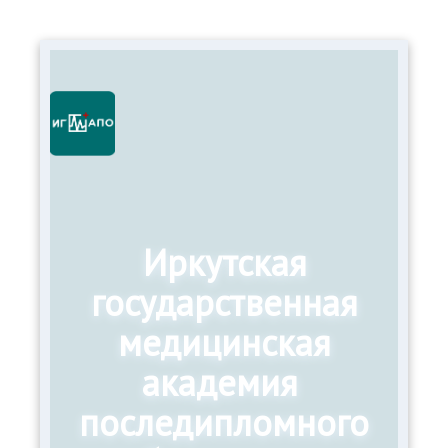
Иркутская
государственная
медицинская
академия
последипломного