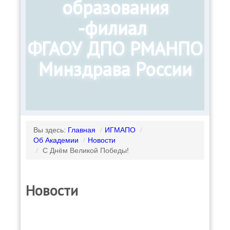
образования
-филиал
ФГАОУ ДПО РМАНПО
Минздрава России
Вы здесь:
Главная
/
ИГМАПО
/
Об Академии
/
Новости
/
С Днём Великой Победы!
Новости