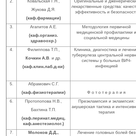
2.
Ковальская Г.Н.,
Оригинальные и дженерическ
лекарственные средства: качест
Жукова Д.Я.
эффективность и безопасност
(каф.фармации)
3.
Агапитов А.Е.
Методология первичной
медицинской профилактики 
(каф.организ.
социальной медицины
здравоохр.)
4.
Филиппова Т.П.,
Клиника, диагностика и лечен
туберкулеза центральной нерв
Кочкин А.В
. и др.
системы у больных ВИЧ-
инфекцией
(каф.клин.лаб.д-ки)
5.
Абрамович С.Г.
(каф.физиотерапии)
Ф о т о т е р а п и я
6.
Протопопова Н.В.,
Преэклампсия и эклампсия:
акушерская тактика и интенсив
Бахтина Т.П.
терапия
(каф.перинат.медиц.
каф.анестезиолог.)
7.
Молоков Д.Д.,
Лечение головных болей без