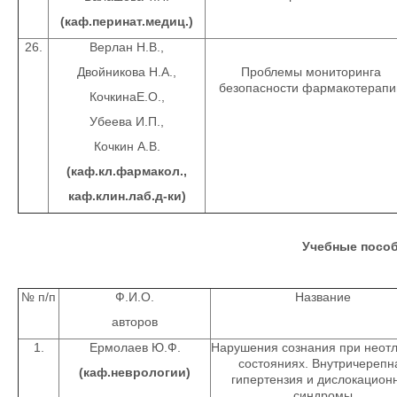
(каф.перинат.медиц.)
26.
Верлан Н.В.,
Двойникова Н.А.,
Проблемы мониторинга
безопасности фармакотерапи
КочкинаЕ.О.,
Убеева И.П.,
Кочкин А.В.
(каф.кл.фармакол.,
каф.клин.лаб.д-ки)
Учебные посо
№ п/п
Ф.И.О.
Название
авторов
1.
Ермолаев Ю.Ф.
Нарушения сознания при неот
состояниях. Внутричерепн
(каф.неврологии)
гипертензия и дислокацион
синдромы