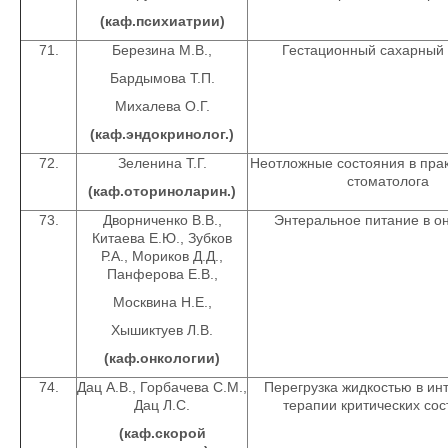
(каф.психиатрии)
71.
Березина М.В.,
Гестационный сахарный
Бардымова Т.П.
Михалева О.Г.
(каф.эндокринолог.)
72.
Зеленина Т.Г.
Неотложные состояния в прак
стоматолога
(каф.оториноларин.)
73.
Дворниченко В.В.,
Энтеральное питание в о
Китаева Е.Ю., Зубков
Р.А., Мориков Д.Д.,
Панферова Е.В.,
Москвина Н.Е.,
Хышиктуев Л.В.
(каф.онкологии)
74.
Дац А.В., Горбачева С.М.,
Перегрузка жидкостью в ин
Дац Л.С.
терапии критических со
(каф.скорой