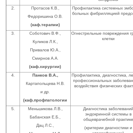
2.
Протасов К.В.,
Профилактика системных эмб
больных фибрилляцией предс
Федоришина О.В.
(каф.терапии)
3.
Соботович В.Ф.,
Огнестрельные повреждения г
клетки
Куликов Л.К.,
Привалов Ю.А.,
Смирнов А.А.
(каф.хирургии)
4.
Панков В.А.,
Профилактика, диагностика, л
профессиональных заболеван
Картапольцева Н.В.
воздействия физических фак
и др.
(каф.профпатологии
5.
Меньшикова Л.В.,
Диагностика заболевани
эндокринной системы в
Бабанская Е.Б.,
общеврачебной практик
Дац Л.С.,
(критерии диагностики и