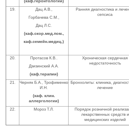
(каф.геронтологии)
19.
Дац А.В.,
Ранняя диагностика и лече
сепсиса
Горбачева С.М.,
Дац Л.С.
(каф.скор.мед.пом.,
каф.семейн.медиц.)
20.
Протасов К.В..
Хроническая сердечная
недостаточность
Дзизинский А.А.
(каф.терапии)
21.
Черняк Б.А., Трофименко
Бронхолиты: клиника, диагнос
И.Н.
лечение
(каф. клин.
аллергологии)
22.
Мороз Т.Л.
Порядок розничной реализа
лекарственных средств и
медицинских изделий