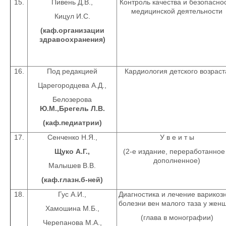
15.
Пивень Д.В.,
Контроль качества и безопасно
медицинской деятельности
Кицул И.С.
(каф.организации
здравоохранения)
16.
Под редакцией
Кардиология детского возраст
Царегородцева А.Д.,
Белозерова
Ю.М.,Брегель Л.В.
(каф.педиатрии)
17.
Сенченко Н.Я.,
У в е и т ы
Щуко А.Г.,
(2-е издание, переработанное
дополненное)
Малышев В.В.
(каф.глазн.б-ней)
18.
Гус А.И.,
Диагностика и лечение варикоз
болезни вен малого таза у жен
Хамошина М.Б.,
(глава в монографии)
Черепанова М.А.,