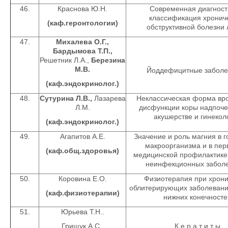
46.
Краснова Ю.Н.
Современная диагност
классификация хронич
(каф.геронтологии)
обструктивной болезни 
47.
Михалева О.Г.,
Бардымова Т.П.,
Решетник Л.А.,
Березина
М.В.
Йоддефицитные заболе
(каф.эндокринолог.)
48.
Сутурина Л.В.,
Лазарева
Неклассическая форма вр
Л.М.
дисфункции коры надпоче
акушерстве и гинекол
(каф.эндокринолог.)
49.
Агапитов А.Е.
Значение и роль магния в 
макроорганизма и в пер
(каф.общ.здоровья)
медицинской профилактике
неинфекционных забол
50.
Коровина Е.О.
Физиотерапия при хрони
облитерирующих заболевани
(каф.физиотерапии)
нижних конечносте
51.
Юрьева Т.Н..
Грищук А.С.,
К е р а т и т ы