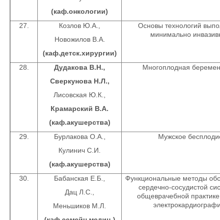
(каф.онкологии)
27.
Козлов Ю.А.,
Основы технологий вып
минимально инвазив
Новожилов В.А.
(каф.детск.хирургии)
28.
Дудакова В.Н.,
Многоплодная беремен
Сверкунова Н.Л.,
Лисовская Ю.К.,
Крамарский В.А.
(каф.акушерства)
29.
Бурлакова О.А.,
Мужское бесплоди
Кулинич С.И.
(каф.акушерства)
30.
Бабанская Е.Б.,
Функциональные методы об
сердечно-сосудистой си
Дац Л.С.,
общеврачебной практике
электрокардиографи
Меньшиков М.Л.
(каф.семейн.медиц.)