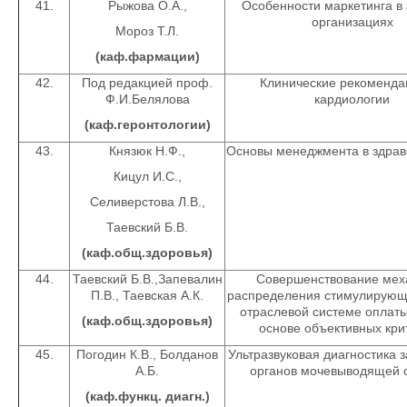
41.
Рыжова О.А.,
Особенности маркетинга в
организациях
Мороз Т.Л.
(каф.фармации)
42.
Под редакцией проф.
Клинические рекоменда
Ф.И.Белялова
кардиологии
(каф.геронтологии)
43.
Князюк Н.Ф.,
Основы менеджмента в здра
Кицул И.С.,
Селиверстова Л.В.,
Таевский Б.В.
(каф.общ.здоровья)
44.
Таевский Б.В.,Запевалин
Совершенствование мех
П.В., Таевская А.К.
распределения стимулирующ
отраслевой системе оплаты
(каф.общ.здоровья)
основе объективных кри
45.
Погодин К.В., Болданов
Ультразвуковая диагностика 
А.Б.
органов мочевыводящей 
(каф.функц. диагн.)