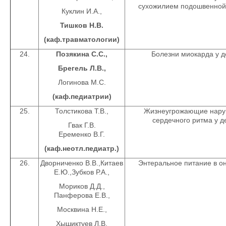
сухожилием подошвенно
Куклин И.А.,
Тишков Н.В.
(каф.травматологии)
24.
Позякина С.С.,
Болезни миокарда у д
Брегель Л.В.,
Логинова М.С.
(каф.педиатрии)
25.
Толстикова Т.В.,
Жизнеугрожающие нар
сердечного ритма у д
Гвак Г.В.
Еременко В.Г.
(каф.неотл.педиатр.)
26.
Дворниченко В.В.,Китаев
Энтеральное питание в о
Е.Ю.,Зубков Р.А.,
Мориков Д.Д.,
Панферова Е.В.,
Москвина Н.Е.,
Хышиктуев Л.В.