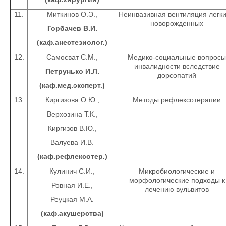
11.
Миткинов О.Э.,
Неинвазивная вентиляция легки
новорожденных
Горбачев В.И.
(каф.анестезиолог.)
12.
Самосват С.М.,
Медико-социальные вопросы
инвалидности вследствие
Петрунько И.Л.
дорсопатий
(каф.мед.эксперт.)
13.
Киргизова О.Ю.,
Методы рефлексотерапии
Верхозина Т.К.,
Киргизов В.Ю.,
Валуева И.В.
(каф.рефлексотер.)
14.
Кулинич С.И.,
Микробиологические и
морфологические подходы к
Ровная И.Е.,
лечению вульвитов
Реуцкая М.А.
(каф.акушерства)