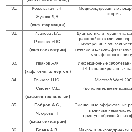
31.
Ковальская Г.Н.,
Модифицированные лекар
формы
Жукова Д.Я.
(каф. фармации)
32.
Иванова Л.А.,
Диагностика и терапия ката
расстройств в клинике па
Рожкова М.Ю.
шизофрении с эпизодичес
течения и шизоаффективной 
(каф.психиатрии)
манифестного прист
33.
Иванов А.Ф.
Инфекционные заболевания
ВИЧ-инфицированных па
(каф. клин. аллергол.)
34.
Рожкова Н.Ю.,
Microsoft Word 200
Сыклен С.Е.
(дополнительные возмож
(каф.пед.технологий)
35.
Бобров А.С.,
Смешанные аффективные ра
в клинике неманифес
Чуюрова .Н.
приступообразной шизо
(каф.психиатрии)
36.
Боева А.В.,
Макро- и микронутриенты 