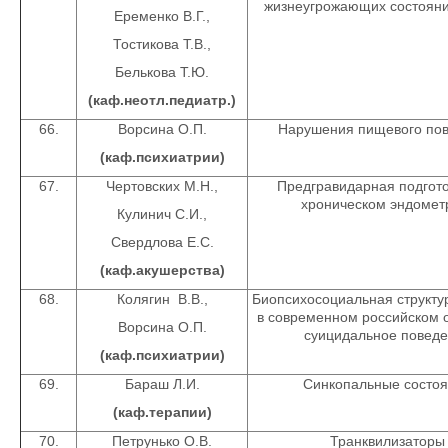
жизнеугрожающих состояни
Еременко В.Г.,
Тостикова Т.В.,
Белькова Т.Ю.
(каф.неотл.педиатр.)
66.
Ворсина О.П.
Нарушения пищевого по
(каф.психиатрии)
67.
Чертовских М.Н.,
Предгравидарная подгото
хроническом эндомет
Кулинич С.И.,
Свердлова Е.С.
(каф.акушерства)
68.
Колягин В.В.,
Биопсихосоциальная структу
в современном российском 
Ворсина О.П.
суицидальное повед
(каф.психиатрии)
69.
Бараш Л.И.
Синкопальные состо
(каф.терапии)
70.
Петрунько О.В.
Транквилизаторы