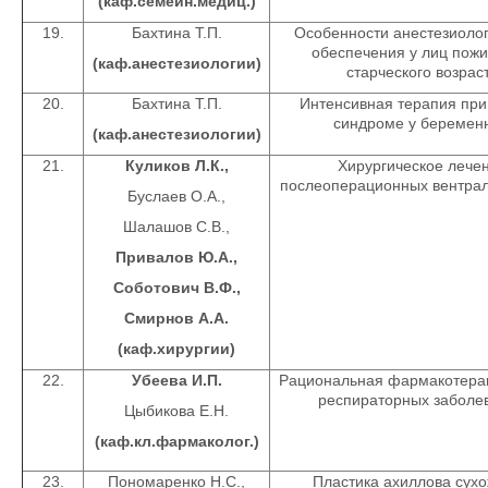
(каф.семейн.медиц.)
19.
Бахтина Т.П.
Особенности анестезиолог
обеспечения у лиц пожи
(каф.анестезиологии)
старческого возрас
20.
Бахтина Т.П.
Интенсивная терапия при
синдроме у беремен
(каф.анестезиологии)
21.
Куликов Л.К.,
Хирургическое лече
послеоперационных вентра
Буслаев О.А.,
Шалашов С.В.,
Привалов Ю.А.,
Соботович В.Ф.,
Смирнов А.А.
(каф.хирургии)
22.
Убеева И.П.
Рациональная фармакотера
респираторных заболе
Цыбикова Е.Н.
(каф.кл.фармаколог.)
23.
Пономаренко Н.С.,
Пластика ахиллова сух