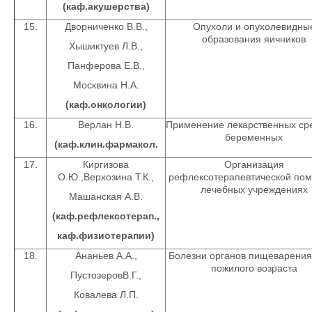
(каф.акушерства)
15.
Дворниченко В.В.,
Опухоли и опухолевидны
образования яичников
Хышиктуев Л.В.,
Панферова Е.В.,
Москвина Н.А.
(каф.онкологии)
16.
Верлан Н.В.
Применение лекарственных сре
беременных
(каф.клин.фармакол.
17.
Киргизова
Организация
О.Ю.,Верхозина Т.К.,
рефлексотерапевтической по
лечебных учреждениях
Машанская А.В.
(каф.рефлексотерап.,
каф.физиотерапии)
18.
Ананьев А.А.,
Болезни органов пищеварения
пожилого возраста
ПустозеровВ.Г.,
Ковалева Л.П.