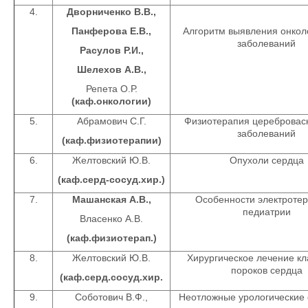
4.
Дворниченко В.В.,
Панферова Е.В.,
Алгоритм выявления онкол
заболеваний
Расулов Р.И.,
Шелехов А.В.,
Репета О.Р.
(каф.онкологии)
5.
Абрамович С.Г.
Физиотерапия церебровас
заболеваний
(каф.физиотерапии)
6.
Желтовский Ю.В.
Опухоли сердца
(каф.серд-сосуд.хир.)
7.
Машанская А.В.,
Особенности электротер
педиатрии
Власенко А.В.
(каф.физиотерап.)
8.
Желтовский Ю.В.
Хирургическое лечение к
пороков сердца
(каф.серд.сосуд.хир.
9.
Соботович В.Ф.,
Неотложные урологические 