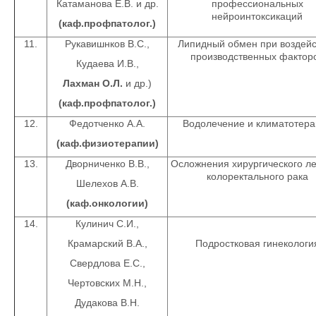
Катаманова Е.В. и др.
профессиональных
нейроинтоксикаций
(каф.профпатолог.)
11.
Рукавишнков В.С.,
Липидный обмен при воздейс
производственных фактор
Кудаева И.В.,
Лахман О.Л.
и др.)
(каф.профпатолог.)
12.
Федотченко А.А.
Водолечение и климатотера
(каф.физиотерапии)
13.
Дворниченко В.В.,
Осложнения хирургического л
колоректального рака
Шелехов А.В.
(каф.онкологии)
14.
Кулинич С.И.,
Крамарский В.А.,
Подростковая гинекологи
Свердлова Е.С.,
Чертовских М.Н.,
Дудакова В.Н.