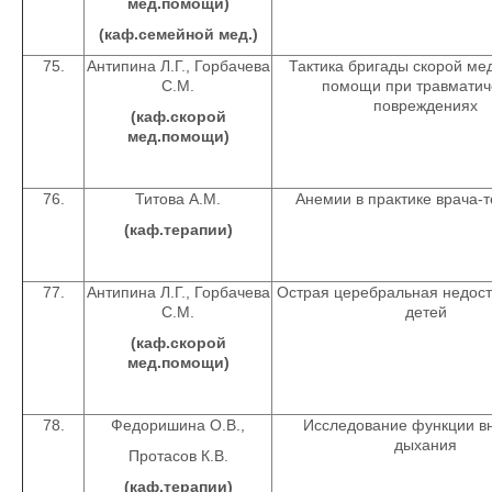
мед.помощи)
(каф.семейной мед.)
75.
Антипина Л.Г., Горбачева
Тактика бригады скорой ме
С.М.
помощи при травматич
повреждениях
(каф.скорой
мед.помощи)
76.
Титова А.М.
Анемии в практике врача-
(каф.терапии)
77.
Антипина Л.Г., Горбачева
Острая церебральная недост
С.М.
детей
(каф.скорой
мед.помощи)
78.
Федоришина О.В.,
Исследование функции в
дыхания
Протасов К.В.
(каф.терапии)