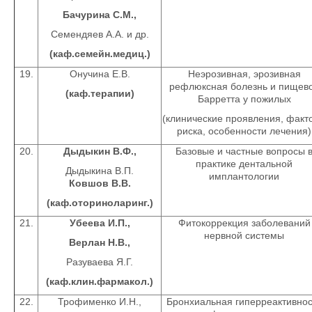
Бачурина С.М.,
Семендяев А.А. и др.
(каф.семейн.медиц.)
19.
Онучина Е.В.
Неэрозивная, эрозивная
рефлюксная болезнь и пищев
(каф.терапии)
Барретта у пожилых
(клинические проявления, факт
риска, особенности лечения)
20.
Дыдыкин В.Ф.,
Базовые и частные вопросы 
практике дентальной
Дыдыкина В.П.
имплантологии
Ковшов В.В.
(каф.оториноларинг.)
21.
Убеева И.П.,
Фитокоррекция заболеваний
нервной системы
Верлан Н.В.,
Разуваева Я.Г.
(каф.клин.фармакол.)
22.
Трофименко И.Н.,
Бронхиальная гиперреактивнос