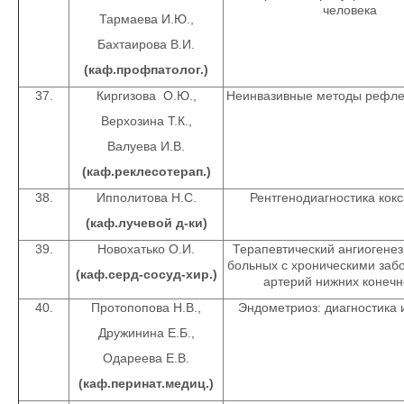
человека
Тармаева И.Ю.,
Бахтаирова В.И.
(каф.профпатолог.)
37.
Киргизова О.Ю.,
Неинвазивные методы рефле
Верхозина Т.К.,
Валуева И.В.
(каф.реклесотерап.)
38.
Ипполитова Н.С.
Рентгенодиагностика кок
(каф.лучевой д-ки)
39.
Новохатько О.И.
Терапевтический ангиогенез
больных с хроническими заб
(каф.серд-сосуд-хир.)
артерий нижних конечн
40.
Протопопова Н.В.,
Эндометриоз: диагностика 
Дружинина Е.Б.,
Одареева Е.В.
(каф.перинат.медиц.)