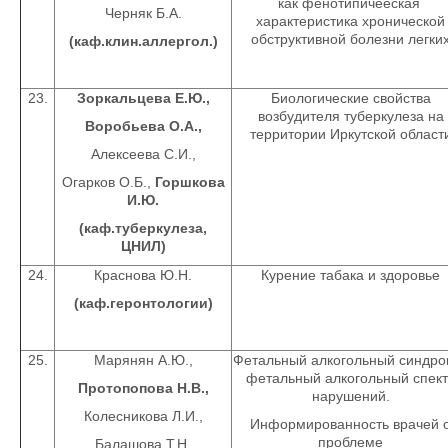
как фенотипичееская
Черняк Б.А.
характеристика хронической
обструктивной болезни легки
(каф.клин.аллергол.)
23.
Зоркальцева Е.Ю.,
Биологические свойства
возбудителя туберкулеза на
Воробьева О.А.,
территории Иркутской област
Алексеева С.И.,
Огарков О.Б.,
Горшкова
И.Ю.
(каф.туберкулеза,
ЦНИЛ)
24.
Краснова Ю.Н.
Курение табака и здоровье
(каф.геронтологии)
25.
Марянян А.Ю.,
Фетальный алкогольный синдро
фетальный алкогольный спект
Протопопова Н.В.,
нарушений.
Колесникова Л.И.,
Информированность врачей 
проблеме
Балашова Т.Н.