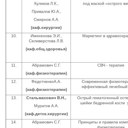
Куликов Л.К.,
под маской «острого ж
Привалов Ю.А.,
Смирнов А.А.
(каф.хирургии)
10.
Имихенова Э.И.,
Маркетинг в здравоохр
Селиверстова Л.В.
(каф.общ.здоровья)
11.
Абрамович С.Г.
СВЧ - терапия
(каф.физиотерапии)
12.
ФедотченкоА.А.
Современная физиотер
эффективный лечебный
(каф.физиотерапии)
13.
Стальмахович В.Н.,
Острый гематогенный ост
шейки бедренной кости 
Муратов А.А.
(каф.детск.хирургии)
14.
Абрамович С.Г.
Принципы и правила ком
физиотерапии