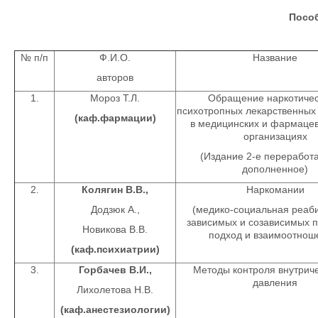
Пособ
№ п/п
Ф.И.О.
Название
авторов
1.
Мороз Т.Л.
Обращение наркотичес
психотропных лекарственных
(каф.фармации)
в медицинских и фармацев
организациях
(Издание 2-е переработ
дополненное)
2.
Колягин В.В.,
Наркомании
Додзюк А.,
(медико-социальная реаб
зависимых и созависимых п
Новикова В.В.
подход и взаимоотнош
(каф.психиатрии)
3.
Горбачев В.И.,
Методы контроля внутрич
давления
Лихолетова Н.В.
(каф.анестезиологии)