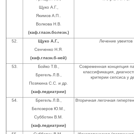
Щуко А.Г.,
Якимов А.П..
Волкова Н.В.
(каф.глазн.болезн.)
52.
Щуко А.Г.,
Лечение увеитов
Сенченко Н.Я.
(каф.глазн.б-ней)
53.
Бойко Т.В.,
Современная концепция па
классификация, диагност
Брегель Л.В.,
критерии сепсиса у д
Позякина С.С. и др.
(каф.педиатрии)
54.
Брегель Л.В.,
Вторичная легочная гипертен
Белозеров Ю.М.,
Субботин В.М.
(каф.педиатрии)