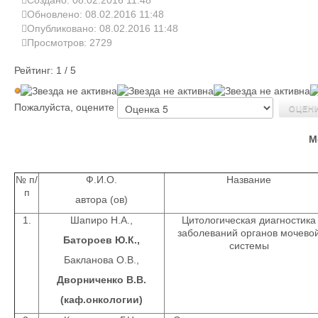
Создано: 08.02.2016 11:48
Обновлено: 08.02.2016 11:48
Опубликовано: 08.02.2016 11:48
Просмотров: 2729
Рейтинг:
1
/
5
Пожалуйста, оцените
М
№ п/
Ф.И.О.
Название
п
автора (ов)
1.
Шапиро Н.А.,
Цитологическая диагностика
заболеваний органов мочево
Батороев Ю.К.,
системы
Бакланова О.В.,
Дворниченко В.В.
(каф.онкологии)