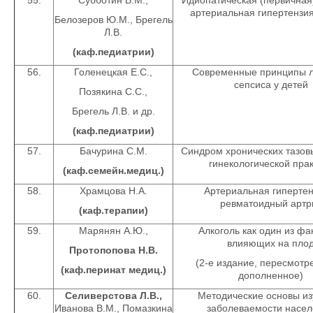
55.
Субботин В.М.,
Идиопатическая (первичная
артериальная гипертензия
Белозеров Ю.М., Брегель
Л.В.
(каф.педиатрии)
56.
Голенецкая Е.С.,
Современные принципы 
сепсиса у детей
Позякина С.С.,
Брегель Л.В. и др.
(каф.педиатрии)
57.
Бачурина С.М.
Синдром хронических тазов
гинекологической пра
(каф.семейн.медиц.)
58.
Храмцова Н.А.
Артериальная гипертен
ревматоидный артр
(каф.терапии)
59.
Марянян А.Ю.,
Алкоголь как один из фа
влияющих на пло
Протопопова Н.В.
(2-е издание, пересмотр
(каф.перинат медиц.)
дополненное)
60.
Селиверстова Л.В.,
Методические основы из
Иванова В.М., Помазкина
заболеваемости насе