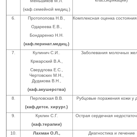
классификации)
Меньшиков М.Л.
(каф.семейной медиц.)
6.
Протопопова Н.В.,
Комплексная оценка состояния
Одареева Е.В.,
Бондаренко Н.Н.
(каф.перинат.медиц.)
7.
Кулинич С.И..
Заболевания молочных же
Крмарский В.А.,
Свердлова Е.С.,
Чертовских М.Н.,
Дудакова В.Н.,
(каф.акушерства)
8.
Перловская В.В.
Рубцовые поражения кожи у 
(каф.детск. хирург.)
9.
Куклин С.Г.
Острая сердечная недостаточ
(каф.терапии)
10.
Лахман О.Л.,
Диагностика и лечение