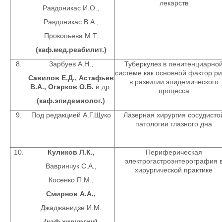
лекарств
Равдоникас И.О.,
Равдоникас В.А.,
Прокопьева М.Т.
(каф.мед.реабилит.)
8.
Зарбуев А.Н.,
Туберкулез в пенитенциарно
системе как основной фактор ри
Савилов Е.Д., Астафьев
в развитии эпидемического
В.А.,
Огарков О.Б.
и др.
процесса
(каф.эпидемиолог.)
9.
Под редакцией А.Г.Щуко
Лазерная хирургия сосудисто
патологии глазного дна
10.
Куликов Л.К.,
Периферическая
электрогастроэнтерография 
Вавринчук С.А.,
хирургической практике
Косенко П.М.,
Смирнов А.А.,
Джаджанидзе И.М.
(каф.хирургии)