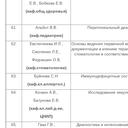
Е.В., Бобкова Е.В.
(каф.общ.здоровья)
61.
Альбот В.В.
Перитонеальный диа
(каф.педиатрии)
62.
Евстигнеева И.Л.,
Основы ведения первичной 
документации в клинике тера
Смолянко Л.Е.,
стоматологии в соответстви
Федчишин О.В.
(каф.стоматологии)
63.
Буйнова С.Н.
Иммунодефицитные сос
(каф.кл.аллергол.)
64.
Кочкин А.В.,
Исследование эякул
Батунова Е.В.
(каф.кл.лаб.д-ки,
ЦНИЛ)
65.
Гвак Г.В.,
Диагностика и интенсивна