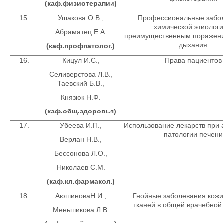
(каф.физиотерапии)
15.
Ушакова О.В.,
Профессиональные забо
химической этиологи
Абраматец Е.А.
преимущественным поражени
дыхания
(каф.профпатолог.)
16.
Кицул И.С.,
Права пациентов
Селиверстова Л.В.,
Таевский Б.В.,
Князюк Н.Ф.
(каф.общ.здоровья)
17.
Убеева И.П.,
Использование лекарств при 
патологии печени
Верлан Н.В.,
Бессонова Л.О.,
Николаев С.М.
(каф.кл.фармакол.)
18.
АюшиноваН.И.,
Гнойные заболевания кожи
тканей в общей врачебной
Меньшикова Л.В.