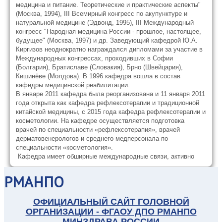
медицина и питание. Теоретические и практические аспекты"
(Москва, 1994), III Всемирный конгресс по акупунктуре и
натуральной медицине (Эдвонд, 1995), III Международный
конгресс "Народная медицина России - прошлое, настоящее,
будущее" (Москва, 1997) и др. Заведующий кафедрой Ю.А.
Киргизов неоднократно награждался дипломами за участие в
Международных конгрессах, проходивших в Софии
(Болгария), Братиславе (Словакия), Брно (Швейцария),
Кишинёве (Молдова). В 1996 кафедра вошла в состав
кафедры медицинской реабилитации.
В январе 2011 кафедра была реорганизована и 11 января 2011
года открыта как кафедра рефлексотерапии и традиционной
китайской медицины, с 2015 года кафедра рефлексотерапии и
косметологии. На кафедре осуществляется подготовка
врачей по специальности «рефлексотерапия», врачей
дерматовенерологов и среднего медперсонала по
специальности «косметология».
Кафедра имеет обширные международные связи, активно
сотрудничает с Китаем, Южной Кореей, Монголией,
Германией в области традиционной медицины. Проводятся
РМАНПО
семинары и мастер-классы с международным участием.
Кафедра заключила договоры о сотрудничестве в области
ОФИЦИАЛЬНЫЙ САЙТ ГОЛОВНОЙ
традиционной медицины с научно-исследовательским
центром «Часен» (г. Сеул, Южная Корея) и с международным
ОРГАНИЗАЦИИ - ФГАОУ ДПО РМАНПО
университетом китайской медицины (г. Тяньцзинь, Китай).
МИНЗДРАВА РОССИИ