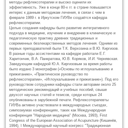
методы рефлексотерапии и высоко оценили их
эффективность. Уже в конце 80-х гг. в стране повышается
интерес к данным методикам лечения, в связи с чем в
феврале 1989 г. в Иркутском ГИУВе создаётся кафедра
рефлексотерапии.
Целью создания кафедры было развитие интегративного
подхода в медицине, изучение и внедрение в клиническую и
педагогическую практику древних традиционных и
современных безлекарственных методов лечения. Одними из
первых преподавателей были Т.К. Верхозина и В.Ю. Киргизов.
В разные годы ассистентами на кафедре работали Е.Г.
Харитончик, В.А. Панкратова, Ю.В. Коряков, И.И. Чернявская.
Заведующим кафедрой Ю.А. Киргизовым за время работы
было издано 3 монографии («Основы по иглоукалыванию и
прижиганию», «Практическое руководство по
рефлексотерапии», «Иглоукалывание и прижигание»). Под его
руководством сотрудники кафедры стали авторами около 25
методических рекомендаций и учебных пособий, свыше
двухсот научных статей и тезисов, среди которых 24
опубликованы в зарубежной печати. Рефлексотерапевты
ГИУВа активно участвовали в международных съездах,
симпозиумах конференциях, таких как Международная
конференция "Народная медицина" (Москва, 1993), First
Congress of the European Association of Acupuncture (Кишинёв,
1994), I Международный научный конгресс "Традиционная