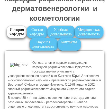
дерматовенерологии и
косметологии
История
Состав
Учебная
Медицинская
кафедры
кафедры
деятельность
деятельность
Научная
Контакты
деятельность
Основателем и первым заведующим
кафедрой рефлексотерапии Иркутского
государственного института
усовершенствования врачей был Киргизов Юрий Алексеевич
– основоположник научной и практической рефлексотерапии в
Восточной Сибири и городе Иркутске. С 1978 года по 2002 –
главный рефлексотерапевт Иркутского Областного отдела
здравоохранения.
В начале 80-х гг. началось освоение нового метода лечения
различных заболеваний - рефлексотерапии. Сначала
отдельные специалисты самостоятельно изучили некоторые