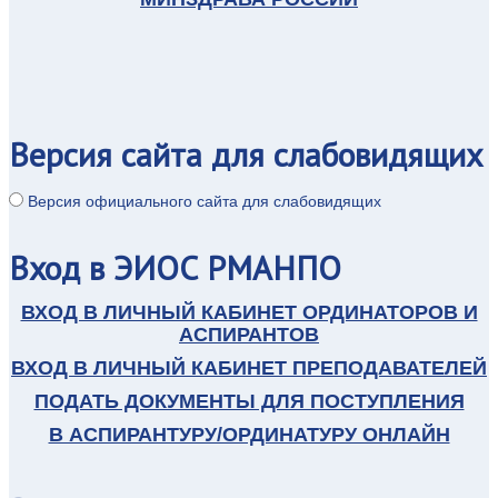
Профессор Киргизова О.Ю. является вице президентом
Всемирной Федерации акупунктуры и мокса терапии (WFAS,
г.Пекин, Китай), экспертом ISO/PWI 16601 Health Informatics
— Categorial structure for representation of TCM clinical studies
(Япония).
Версия
сайта для слабовидящих
Версия официального сайта для слабовидящих
слева направо Киргизова О.Ю., Верхозина Т.К., Киргизов
В.Ю., Валуева И.В.
Вход
в ЭИОС РМАНПО
ВХОД В ЛИЧНЫЙ КАБИНЕТ ОРДИНАТОРОВ И
АСПИРАНТОВ
ВХОД В ЛИЧНЫЙ КАБИНЕТ ПРЕПОДАВАТЕЛЕЙ
ПОДАТЬ ДОКУМЕНТЫ ДЛЯ ПОСТУПЛЕНИЯ
В АСПИРАНТУРУ/ОРДИНАТУРУ ОНЛАЙН