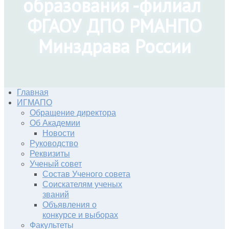
образования -филиал
ФГАОУ ДПО РМАНПО
Минздрава России
Главная
ИГМАПО
Обращение директора
Об Академии
Новости
Руководство
Реквизиты
Ученый совет
Состав Ученого совета
Соискателям ученых
званий
Объявления о
конкурсе и выборах
Факультеты