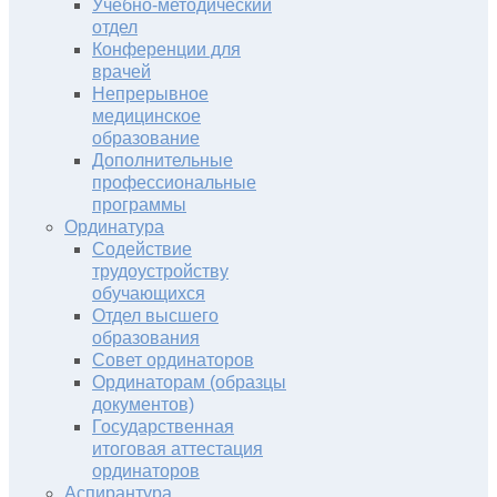
Учебно-методический
отдел
Конференции для
врачей
Непрерывное
медицинское
образование
Дополнительные
профессиональные
программы
Ординатура
Содействие
трудоустройству
обучающихся
Отдел высшего
образования
Совет ординаторов
Ординаторам (образцы
документов)
Государственная
итоговая аттестация
ординаторов
Аспирантура