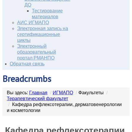
ДО
Тестирование
материалов
АИС ИГМАПО
Электронная запись на
сертификационные
циклы
Электронный
образовательный
портал РМАНПО
Обратная связь
Breadcrumbs
Вы здесь:
Главная
/
ИГМАПО
/
Факультеты
/
Терапевтический факультет
/
Кафедра рефлексотерапии, дерматовенерологии
и косметологии
Кафедра рефлексотерапии,