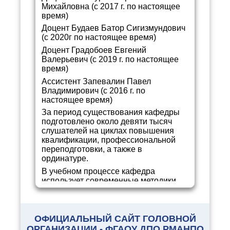
Михайловна (с 2017 г. по настоящее
время)
Доцент Будаев Батор Сигизмундович
(с 2020
г по настоящее время)
Доцент Градобоев Евгений
Валерьевич (с 2019 г. по настоящее
время)
Ассистент Запевалин Павел
Владимирович (с 2016 г. по
настоящее время)
За период существования кафедры
подготовлено около девяти тысяч
слушателей на циклах повышения
квалификации, профессиональной
переподготовки, а также в
ординатуре.
В учебном процессе кафедра
использует современные
методики
преподавания, такие как метод
проектов, кейс-технологии, деловые
игры, тренинги и другие, регулярно
обновляются и создаются новые
ОФИЦИАЛЬНЫЙ САЙТ ГОЛОВНОЙ
учебные программы, в том числе с
ОРГАНИЗАЦИИ - ФГАОУ ДПО РМАНПО