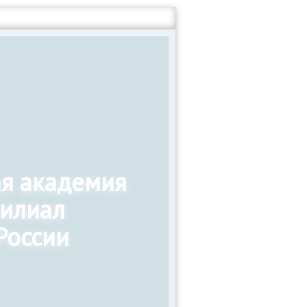
ая академия
филиал
России