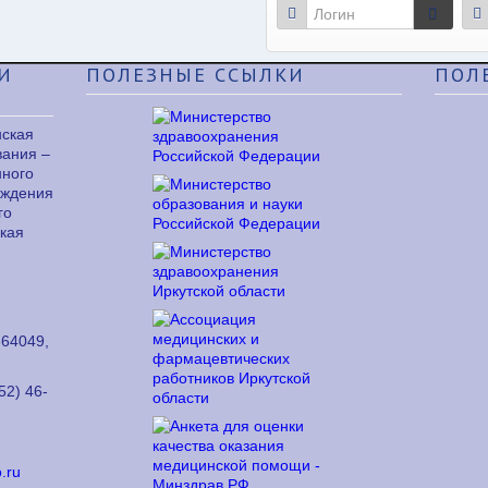
И
ПОЛЕЗНЫЕ
ССЫЛКИ
ПОЛ
нская
вания –
нного
еждения
го
кая
64049,
52) 46-
.ru