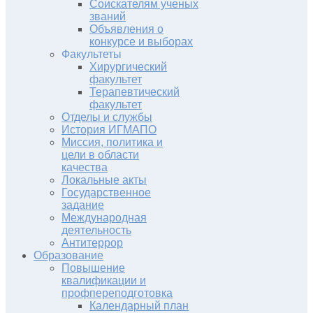
Соискателям ученых
званий
Объявления о
конкурсе и выборах
Факультеты
Хирургический
факультет
Терапевтический
факультет
Отделы и службы
История ИГМАПО
Миссия, политика и
цели в области
качества
Локальные акты
Государственное
задание
Международная
деятельность
Антитеррор
Образование
Повышение
квалификации и
профпереподготовка
Календарный план