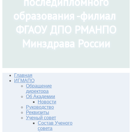
последипломного
образования -филиал
ФГАОУ ДПО РМАНПО
Минздрава России
Главная
ИГМАПО
Обращение
директора
Об Академии
Новости
Руководство
Реквизиты
Ученый совет
Состав Ученого
совета