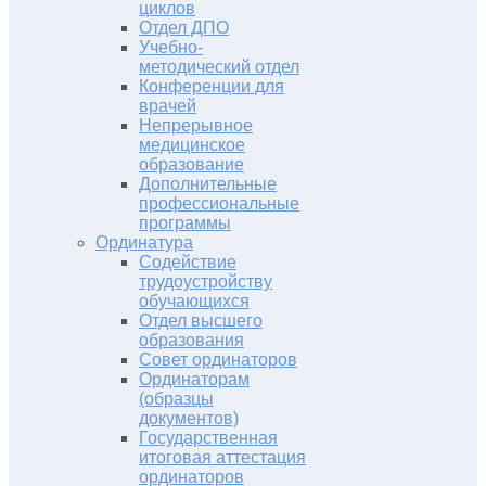
циклов
Отдел ДПО
Учебно-
методический отдел
Конференции для
врачей
Непрерывное
медицинское
образование
Дополнительные
профессиональные
программы
Ординатура
Содействие
трудоустройству
обучающихся
Отдел высшего
образования
Совет ординаторов
Ординаторам
(образцы
документов)
Государственная
итоговая аттестация
ординаторов