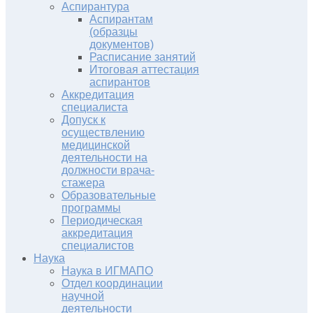
Аспирантура
Аспирантам
(образцы
документов)
Расписание занятий
Итоговая аттестация
аспирантов
Аккредитация
специалиста
Допуск к
осуществлению
медицинской
деятельности на
должности врача-
стажера
Образовательные
программы
Периодическая
аккредитация
специалистов
Наука
Наука в ИГМАПО
Отдел координации
научной
деятельности