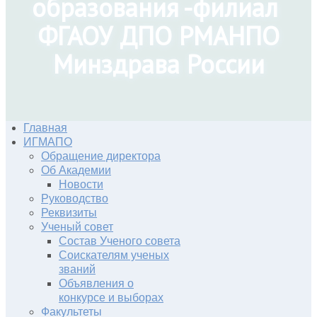
образования -филиал
ФГАОУ ДПО РМАНПО
Минздрава России
Главная
ИГМАПО
Обращение директора
Об Академии
Новости
Руководство
Реквизиты
Ученый совет
Состав Ученого совета
Соискателям ученых
званий
Объявления о
конкурсе и выборах
Факультеты