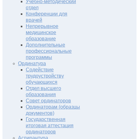
Учебно-методический
отдел
Конференции для
врачей
Непрерывное
медицинское
образование
Дополнительные
профессиональные
программы
Ординатура
Содействие
трудоустройству
обучающихся
Отдел высшего
образования
Совет ординаторов
Ординаторам (образцы
документов)
Государственная
итоговая аттестация
ординаторов
Аспирантура