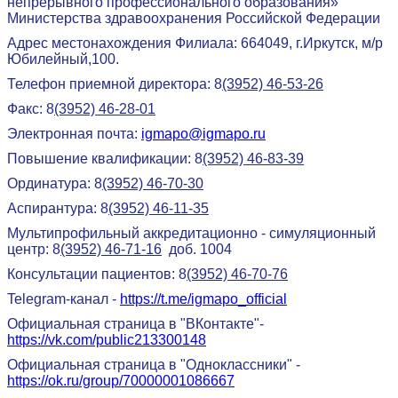
непрерывного профессионального образования»
Министерства здравоохранения Российской Федерации
Адрес местонахождения Филиала: 664049, г.Иркутск, м/р
Юбилейный,100.
Телефон приемной директора: 8
(3952) 46-53-26
Факс: 8
(3952) 46-28-01
Электронная почта:
igmapo@igmapo.ru
Повышение квалификации: 8
(3952) 46-83-39
Ординатура: 8
(3952) 46-70-30
Аспирантура: 8
(3952) 46-11-35
Мультипрофильный аккредитационно - симуляционный
центр: 8
(3952) 46-71-16
доб. 1004
Консультации пациентов: 8
(3952) 46-70-76
Telegram-канал -
https://t.me/igmapo_official
Официальная страница в "ВКонтакте"-
https://vk.com/public213300148
Официальная страница в "Одноклассники" -
https://ok.ru/group/70000001086667